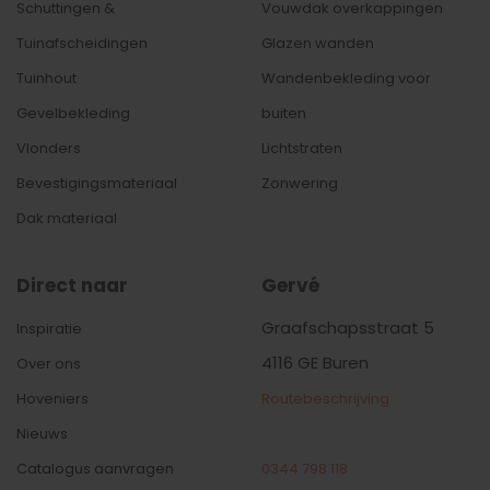
Schuttingen &
Vouwdak overkappingen
Tuinafscheidingen
Glazen wanden
Tuinhout
Wandenbekleding
voor
Gevelbekleding
buiten
Vlonders
Lichtstraten
Bevestigingsmateriaal
Zonwering
Dak materiaal
Direct naar
Gervé
Graafschapsstraat 5
Inspiratie
4116 GE Buren
Over ons
Hoveniers
Routebeschrijving
Nieuws
Catalogus aanvragen
0344 798 118