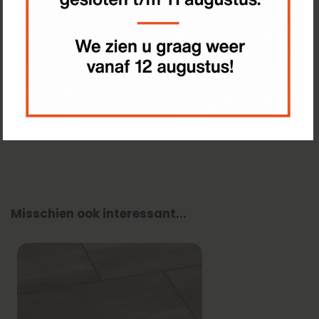
Grote voorraad, snelle leverling
Klanten beoordelen ons met 8,4
Vaak samen gekocht met
Misschien ook interessant...