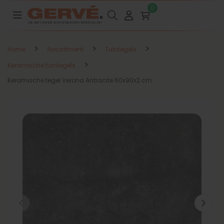
0
>
>
>
Home
Assortiment
Tuintegels
>
Keramische tuintegels
Keramische tegel Verona Antracite 60x90x2 cm