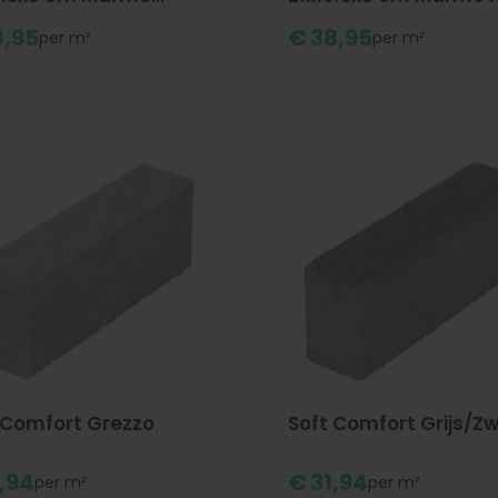
one
,
95
€
38,
95
m²
m²
 Comfort Grezzo
Soft Comfort Grijs/Z
,
94
€
31,
94
m²
m²