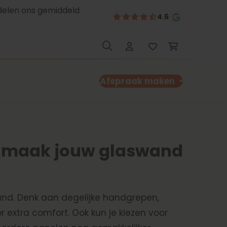
delen ons gemiddeld
4.6
Afspraak maken
: maak jouw glaswand
wand. Denk aan degelijke handgrepen,
or extra comfort. Ook kun je kiezen voor