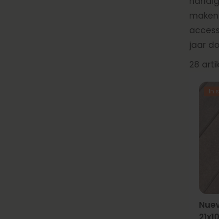
handig
maken.
access
jaar d
28
arti
In
Nuev
21x1