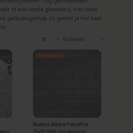
erdere panelen nog gemakkelijker
 hebt of een vaste glaswand, met onze
al gebruiksgemak. Zo geniet je het hele
te.
In showroom
Nueva Allure Facetta
Nero
21x10.5x8 cm Marmo