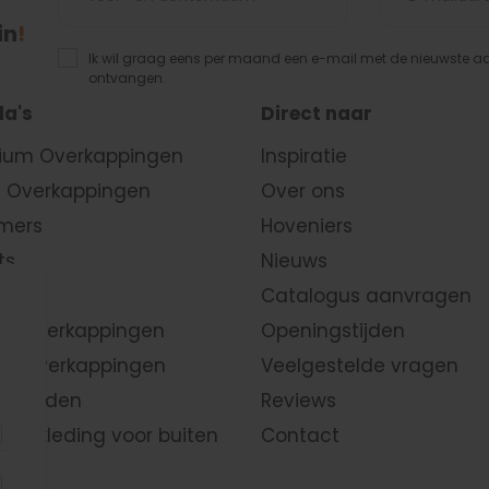
in
!
Ik wil graag eens per maand een e-mail met de nieuwste 
ontvangen.
a's
Direct naar
ium Overkappingen
Inspiratie
 Overkappingen
Over ons
mers
Hoveniers
ts
Nieuws
huren
Catalogus aanvragen
en
overkappingen
Openingstijden
k overkappingen
Veelgestelde vragen
n wanden
Reviews
nbekleding
voor buiten
Contact
raten