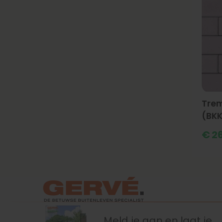
Trem
(BKK
€
26
Meld je aan en laat je