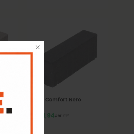
Soft Comfort Nero
€
31,
94
m²