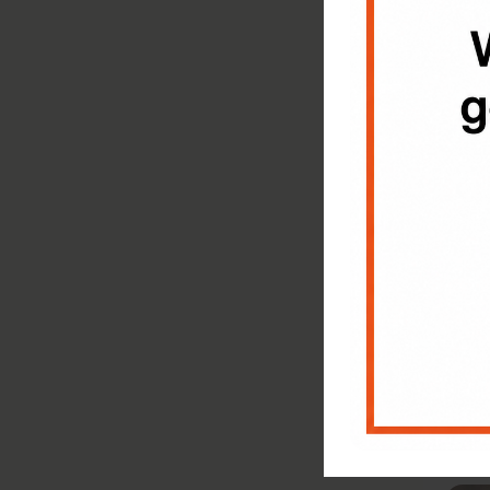
Trem
(BKK
€
25