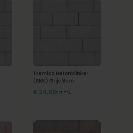
Tremico Betonklinker
(BKK) Grijs 8cm
€
24,
89
m2