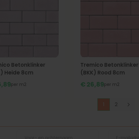
ico Betonklinker
Tremico Betonklinker
) Heide 8cm
(BKK) Rood 8cm
,
89
€
26,
89
m2
m2
1
2