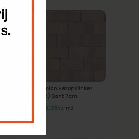
Tremico Betonklinker
(BKK) Bont 7cm
€
25,
39
m2