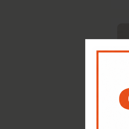
Soft
€
31