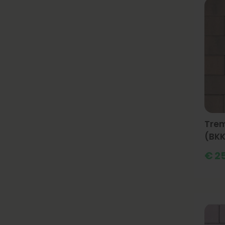
Trem
(BKK
€
25