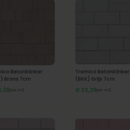
ico Betonklinker
Tremico Betonklinker
) Brons 7cm
(BKK) Grijs 7cm
,
39
€
23,
29
m2
m2