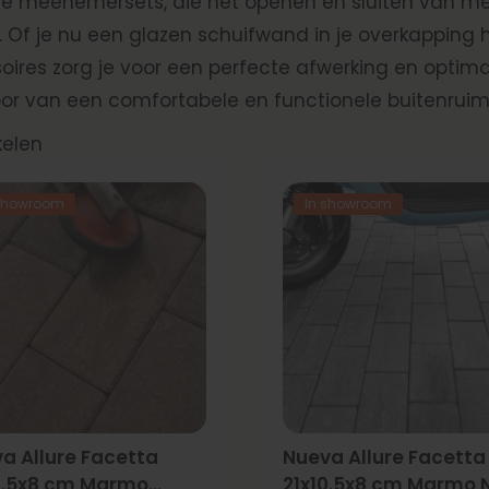
e meenemersets, die het openen en sluiten van me
 Of je nu een glazen schuifwand in je overkapping
oires zorg je voor een perfecte afwerking en optima
oor van een comfortabele en functionele buitenruim
kelen
 showroom
In showroom
a Allure Facetta
Nueva Allure Facetta
0.5x8 cm Marmo
21x10.5x8 cm Marmo 