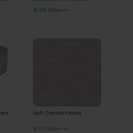
Oscuro
€
38,
95
m²
wart
Soft Comfort Haze
€
31,
94
m²