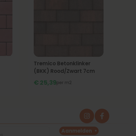
Tremico Betonklinker
(BKK) Rood/Zwart 7cm
€
25,
39
m2
Aanmelden