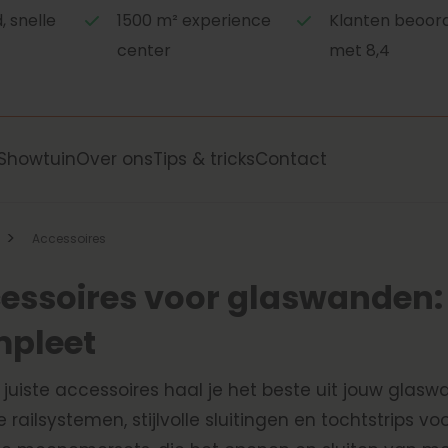
 snelle
1500 m² experience
Klanten beoor
center
met 8,4
Showtuin
Over ons
Tips & tricks
Contact
>
Accessoires
essoires voor glaswanden
pleet
 juiste accessoires haal je het beste uit jouw glas
 railsystemen, stijlvolle sluitingen en tochtstrips vo