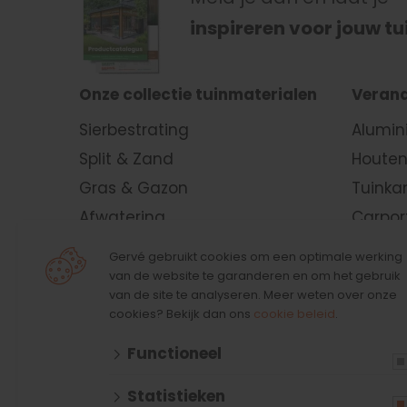
inspireren voor jouw tu
Onze collectie tuinmaterialen
Verand
Sierbestrating
Alumin
Split & Zand
Houten
Gras & Gazon
Tuinka
Afwatering
Carpor
Verlichting & Elektra
Kapsc
Gervé gebruikt cookies om een optimale werking
Schuttingen &
Lamell
van de website te garanderen en om het gebruik
van de site te analyseren. Meer weten over onze
Tuinafscheidingen
Vouwda
cookies? Bekijk dan ons
cookie beleid
.
Tuinhout
Glaze
Functioneel
Gevelbekleding
Wande
Vlonders
Lichtst
Statistieken