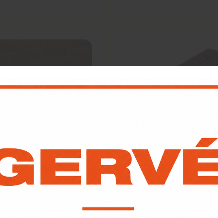
 Comfort Honey
Soft Comfort Ivory
,
94
€
31,
94
m²
m²