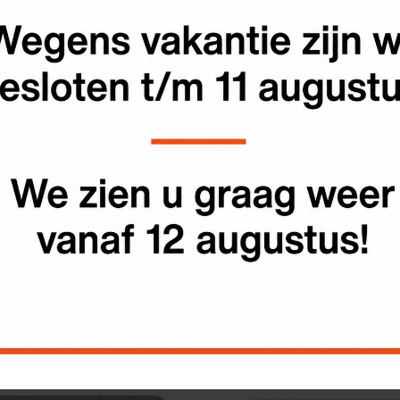
ico Betonklinker
Tremico Betonklinker
) Antraciet 7cm
(BKK) Antraciet 8cm
,
39
€
26,
89
m2
m2