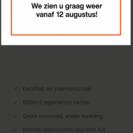
Kwaliteit en vakmanschap
1500m2 experience center
Grote voorraad, snelle leverling
Klanten beoordelen ons met 8,4