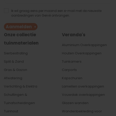
Ik wil graag eens per maand een e-mail met de nieuwste
aanbiedingen van Gervé ontvangen.
Aanmelden
Onze collectie
Veranda's
tuinmaterialen
Aluminium Overkappingen
Sierbestrating
Houten Overkappingen
Split & Zand
Tuinkamers
Gras & Gazon
Carports
Afwatering
Kapschuren
Verlichting & Elektra
Lamellen
overkappingen
Schuttingen &
Vouwdak overkappingen
Tuinafscheidingen
Glazen wanden
Tuinhout
Wandenbekleding
voor