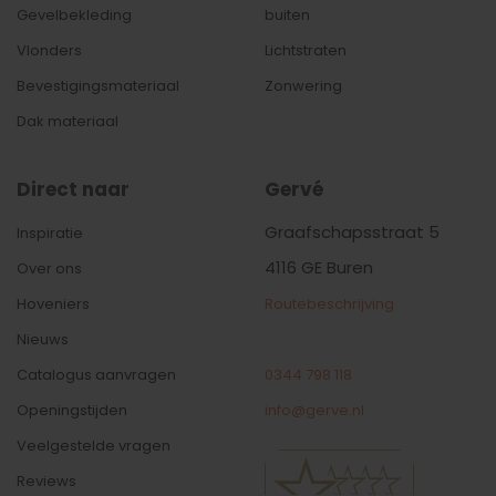
Gevelbekleding
buiten
Vlonders
Lichtstraten
Bevestigingsmateriaal
Zonwering
Dak materiaal
Direct naar
Gervé
Graafschapsstraat 5
Inspiratie
4116 GE Buren
Over ons
Hoveniers
Routebeschrijving
Nieuws
Catalogus aanvragen
0344 798 118
Openingstijden
info@gerve.nl
Veelgestelde vragen
Reviews