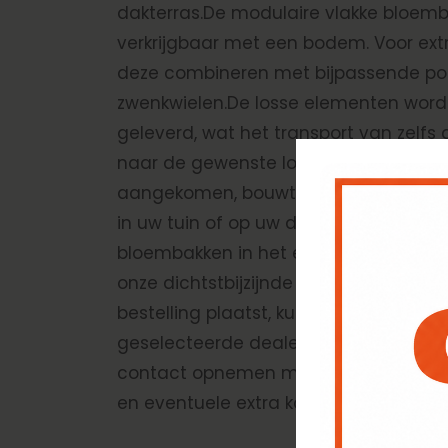
dakterras.De modulaire vlakke bloemba
verkrijgbaar met een bodem. Voor ex
deze combineren met bijpassende poo
zwenkwielen.De losse elementen wor
geleverd, wat het transport van zelfs
naar de gewenste locatie eenvoudig
aangekomen, bouwt u de bloembakken
in uw tuin of op uw dakterras.Wilt u d
bloembakken in het echt bekijken? Be
onze dichtstbijzijnde dealers. Wanneer
bestelling plaatst, kunt u ervoor kieze
geselecteerde dealer af te halen. Voor
contact opnemen met uw dealer om 
en eventuele extra kosten te bespreke