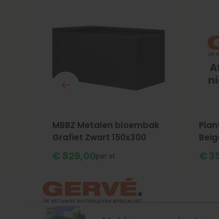
MBBZ Metalen bloembak
Plan
Grafiet Zwart 150x300
Beig
€
829,
00
€
3
st