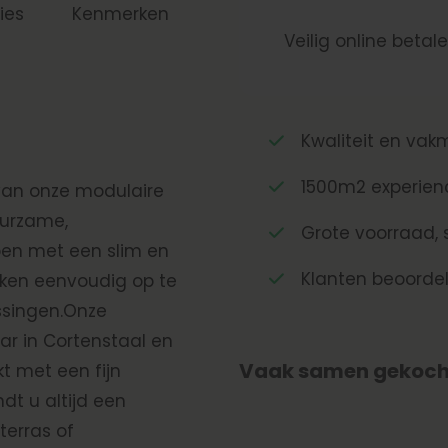
ies
Kenmerken
Veilig online betal
Kwaliteit en va
1500m2 experien
 van onze modulaire
urzame,
Grote voorraad, s
en met een slim en
Klanten beoorde
kken eenvoudig op te
ssingen.Onze
ar in Cortenstaal en
Vaak samen gekoch
kt met een fijn
dt u altijd een
terras of