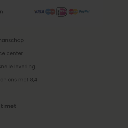
en
kmanschap
ce center
nelle leverling
len ons met 8,4
t met