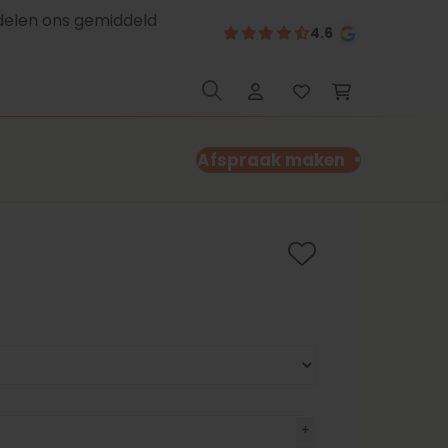
delen ons gemiddeld
4.6
Afspraak maken