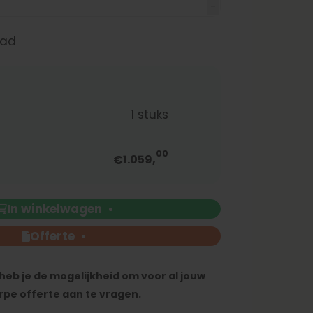
aad
g
1
stuks
00
€
1.059,
In winkelwagen
Offerte
heb je de mogelijkheid om voor al jouw
rpe offerte aan te vragen.