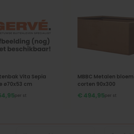
tenbak Vita Sepia
MBBC Metalen bloe
e ø70x53 cm
corten 90x300
54,
95
€
494,
95
st
st