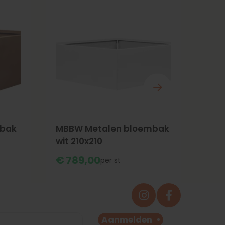
mbak
MBBW Metalen bloembak
MBB
wit 210x210
antr
€
789,
00
€
5
st
Aanmelden