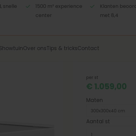
 snelle
1500 m² experience
Klanten beoor
center
met 8,4
Showtuin
Over ons
Tips & tricks
Contact
per st
€ 1.059,00
Maten
Aantal st