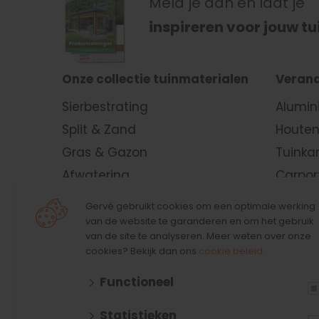
Meld je aan en laat je
inspireren voor jouw tu
Onze collectie tuinmaterialen
Verand
Sierbestrating
Alumin
Split & Zand
Houten
Gras & Gazon
Tuinka
Afwatering
Carpor
Verlichting & Elektra
Kapsc
Gervé gebruikt cookies om een optimale werking
Schuttingen &
Lamell
van de website te garanderen en om het gebruik
van de site te analyseren. Meer weten over onze
Tuinafscheidingen
Vouwda
cookies? Bekijk dan ons
cookie beleid
.
Tuinhout
Glaze
Functioneel
Gevelbekleding
Wande
Vlonders
Lichtst
Statistieken