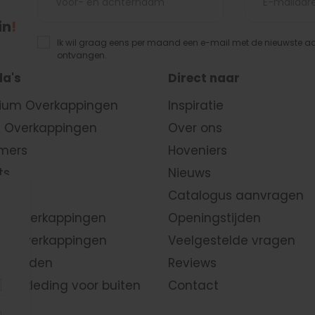
in
!
Ik wil graag eens per maand een e-mail met de nieuwste 
ontvangen.
a's
Direct naar
ium Overkappingen
Inspiratie
 Overkappingen
Over ons
mers
Hoveniers
ts
Nieuws
huren
Catalogus aanvragen
en
overkappingen
Openingstijden
k overkappingen
Veelgestelde vragen
n wanden
Reviews
nbekleding
voor buiten
Contact
raten