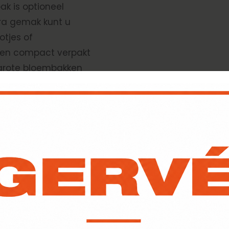
k is optioneel
tra gemak kunt u
tjes of
den compact verpakt
 grote bloembakken
 maakt. Eenmaal
 moeiteloos zelf op
e Forsento
zoek dan een van
 u online een
n uw producten bij de
 levering kunt u
de mogelijkheden
n.