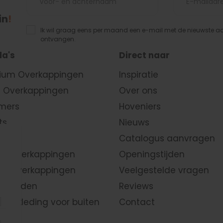
in
!
Ik wil graag eens per maand een e-mail met de nieuwste 
ontvangen.
a's
Direct naar
ium Overkappingen
Inspiratie
 Overkappingen
Over ons
mers
Hoveniers
ts
Nieuws
huren
Catalogus aanvragen
en
overkappingen
Openingstijden
k overkappingen
Veelgestelde vragen
n wanden
Reviews
nbekleding
voor buiten
Contact
raten