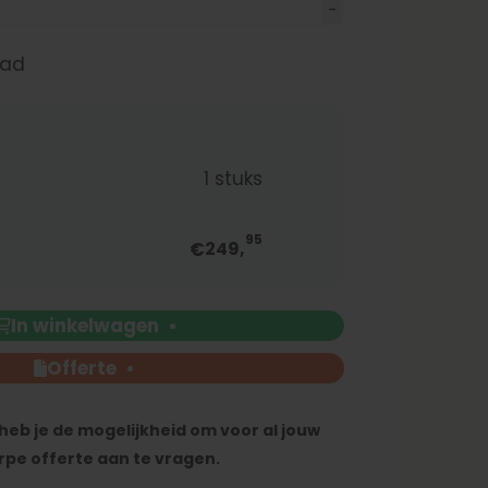
aad
g
1
stuks
95
€
249,
In winkelwagen
Offerte
heb je de mogelijkheid om voor al jouw
rpe offerte aan te vragen.