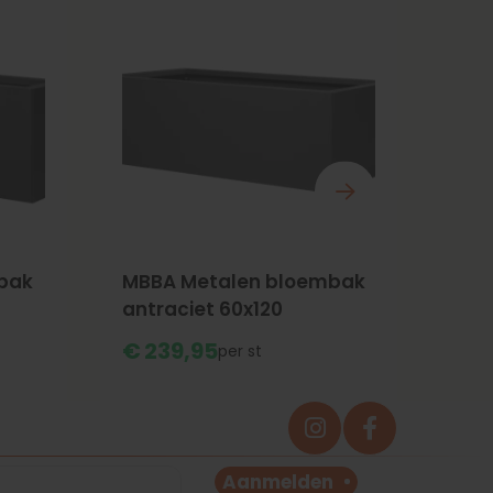
bak
MBBA Metalen bloembak
MBB
antraciet 60x120
ant
€
239,
95
€
6
st
Aanmelden