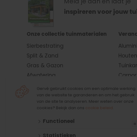
Meld je aan en laat je
inspireren voor jouw tu
Onze collectie tuinmaterialen
Verand
Sierbestrating
Alumin
Split & Zand
Houten
Gras & Gazon
Tuinka
Afwatering
Carpor
Verlichting & Elektra
Kapsc
Gervé gebruikt cookies om een optimale werking
Schuttingen &
Lamell
van de website te garanderen en om het gebruik
van de site te analyseren. Meer weten over onze
Tuinafscheidingen
Vouwda
cookies? Bekijk dan ons
cookie beleid
.
Tuinhout
Glaze
Functioneel
Gevelbekleding
Wande
Vlonders
Lichtst
Statistieken