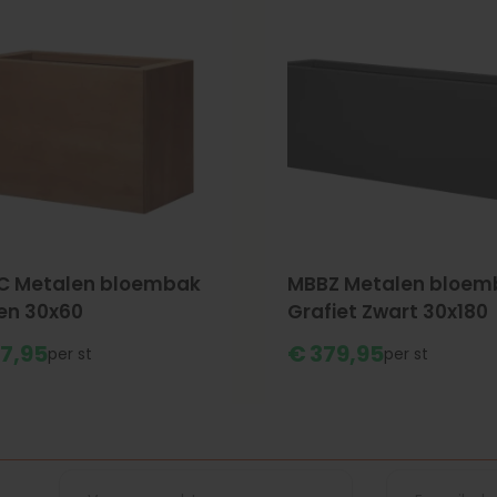
C Metalen bloembak
MBBZ Metalen bloem
en 30x60
Grafiet Zwart 30x180
7,
95
€
379,
95
st
st