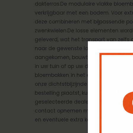
dakterras.De modulaire vlakke bloemba
verkrijgbaar met een bodem. Voor ex
deze combineren met bijpassende poo
zwenkwielen.De losse elementen wor
geleverd, wat het transport van zelfs
naar de gewenste locatie eenvoudig
aangekomen, bouwt u de bloembakken
in uw tuin of op uw dakterras.Wilt u d
bloembakken in het echt bekijken? Be
onze dichtstbijzijnde dealers. Wanneer
bestelling plaatst, kunt u ervoor kieze
geselecteerde dealer af te halen. Voor
contact opnemen met uw dealer om 
en eventuele extra kosten te bespreke