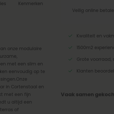
ies
Kenmerken
Veilig online betal
Kwaliteit en va
1500m2 experien
 van onze modulaire
urzame,
Grote voorraad, s
en met een slim en
Klanten beoorde
kken eenvoudig op te
ssingen.Onze
ar in Cortenstaal en
Vaak samen gekoch
kt met een fijn
dt u altijd een
terras of