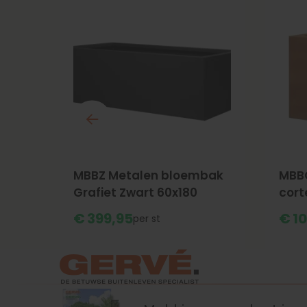
bak
MBBZ Metalen bloembak
MBB
Grafiet Zwart 60x180
cort
€
399,
95
€
10
st