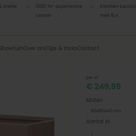
 snelle
1500 m² experience
Klanten beoor
center
met 8,4
Showtuin
Over ons
Tips & tricks
Contact
per st
€ 249,95
Maten
Aantal st