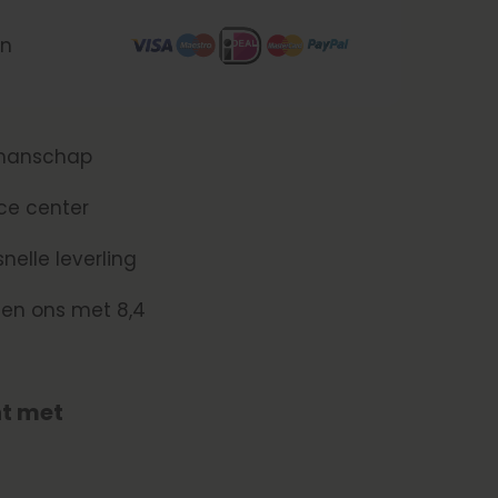
en
kmanschap
ce center
nelle leverling
len ons met 8,4
t met