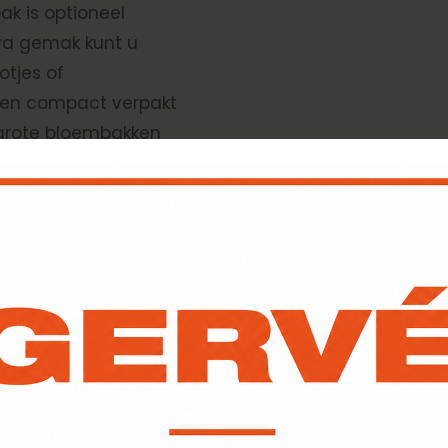
k is optioneel
tra gemak kunt u
tjes of
den compact verpakt
 grote bloembakken
 maakt. Eenmaal
 moeiteloos zelf op
e Forsento
zoek dan een van
 u online een
n uw producten bij de
 levering kunt u
de mogelijkheden
n.