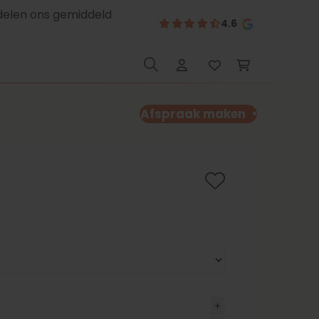
delen ons gemiddeld
4.6
Afspraak maken