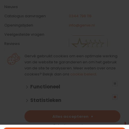
Nieuws
Catalogus aanvragen
0344 798 118
Openingstijden
info@gerve.nl
Veelgestelde vragen
Reviews
Contact
Gervé gebruikt cookies om een optimale werking
van de website te garanderen en om het gebruik
van de site te analyseren. Meer weten over onze
cookies? Bekijk dan ons
cookie beleid
.
Functioneel
© 2026 Gervé
Statistieken
algemene voorwaarden
disclaimer
privacy verklaring
Alles accepteren
cookies
Selectie accepteren