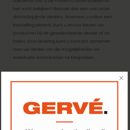
dakterras.Wilt u de Forsento bloembakken in
het echt bekijken? Bezoek dan een van onze
dichtstbijzijnde dealers. Wanneer u online een
bestelling plaatst, kunt u ervoor kiezen uw
producten bij de geselecteerde dealer af te
halen. Voor levering kunt u contact opnemen
met uw dealer om de mogelijkheden en
eventuele extra kosten te bespreken.