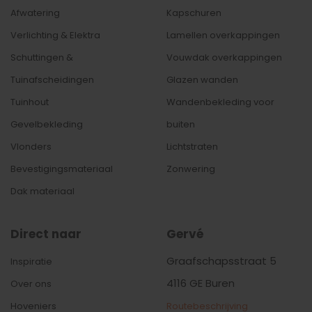
Afwatering
Kapschuren
Verlichting & Elektra
Lamellen
overkappingen
Schuttingen &
Vouwdak overkappingen
Tuinafscheidingen
Glazen wanden
Tuinhout
Wandenbekleding
voor
Gevelbekleding
buiten
Vlonders
Lichtstraten
Bevestigingsmateriaal
Zonwering
Dak materiaal
Direct naar
Gervé
Graafschapsstraat 5
Inspiratie
4116 GE Buren
Over ons
Hoveniers
Routebeschrijving